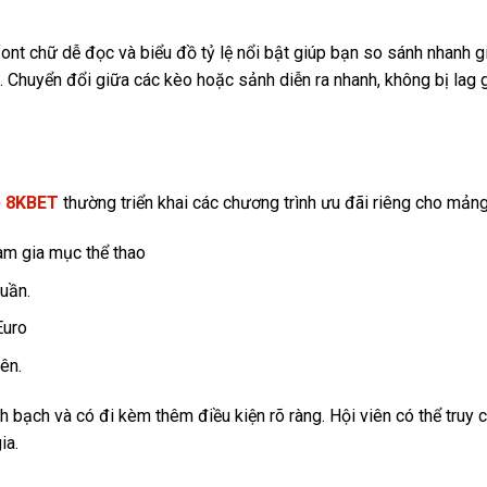
font chữ dễ đọc và biểu đồ tỷ lệ nổi bật giúp bạn so sánh nhanh
ng. Chuyển đổi giữa các kèo hoặc sảnh diễn ra nhanh, không bị lag
p 8KBET
thường triển khai các chương trình ưu đãi riêng cho mảng
am gia mục thể thao
uần.
Euro
ên.
 bạch và có đi kèm thêm điều kiện rõ ràng. Hội viên có thể truy
ia.