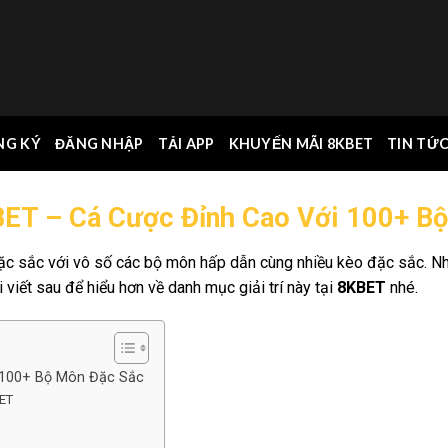
NG KÝ
ĐĂNG NHẬP
TẢI APP
KHUYẾN MÃI 8KBET
TIN TỨ
ET – Cá Cược Đỉnh Cao Với 100+ B
ặc sắc với vô số các bộ môn hấp dẫn cùng nhiều kèo đặc sắc. N
viết sau để hiểu hơn về danh mục giải trí này tại
8KBET
nhé.
 100+ Bộ Môn Đặc Sắc
BET