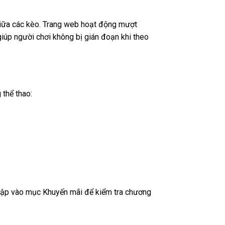
 giữa các kèo. Trang web hoạt động mượt
 giúp người chơi không bị gián đoạn khi theo
 thể thao:
 cập vào mục Khuyến mãi để kiểm tra chương