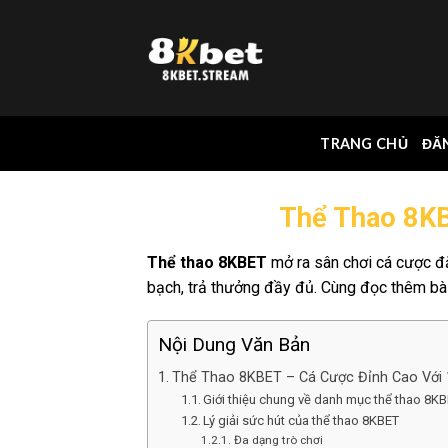
Skip
to
content
TRANG CHỦ
ĐĂ
Thể Thao 8KB
Thể thao 8KBET
mở ra sân chơi cá cược đ
bạch, trả thưởng đầy đủ. Cùng đọc thêm bài 
Nội Dung Văn Bản
Thể Thao 8KBET – Cá Cược Đỉnh Cao Với
Giới thiệu chung về danh mục thể thao 8K
Lý giải sức hút của thể thao 8KBET
Đa dạng trò chơi