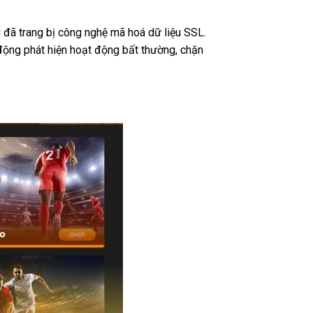
 đã trang bị công nghệ mã hoá dữ liệu SSL.
 động phát hiện hoạt động bất thường, chặn