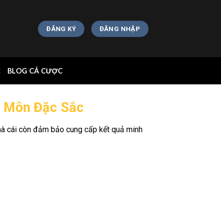
ĐĂNG KÝ
ĐĂNG NHẬP
C
BLOG CÁ CƯỢC
ộ Môn Đặc Sắc
hà cái còn đảm bảo cung cấp kết quả minh